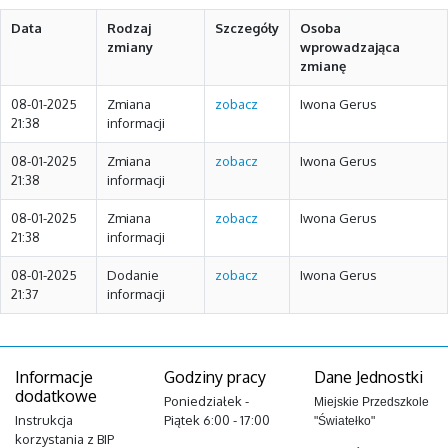
Data
Rodzaj
Szczegóły
Osoba
zmiany
wprowadzająca
zmianę
08-01-2025
Zmiana
zobacz
Iwona Gerus
21:38
informacji
08-01-2025
Zmiana
zobacz
Iwona Gerus
21:38
informacji
08-01-2025
Zmiana
zobacz
Iwona Gerus
21:38
informacji
08-01-2025
Dodanie
zobacz
Iwona Gerus
21:37
informacji
Informacje
Godziny pracy
Dane Jednostki
dodatkowe
Poniedziałek -
Miejskie Przedszkole
Instrukcja
Piątek 6:00 - 17:00
"Światełko"
korzystania z BIP